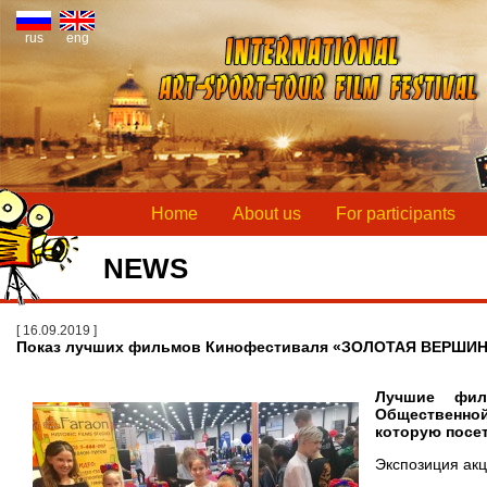
rus
eng
Home
About us
For participants
NEWS
[ 16.09.2019 ]
Показ лучших фильмов Кинофестиваля «ЗОЛОТАЯ ВЕРШИНА
Лучшие фил
Общественной
которую посет
Экспозиция акц