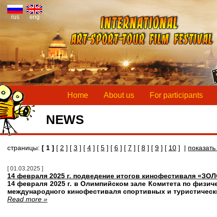
rus
eng
Home
About us
For participants
NEWS
страницы:
[ 1 ]
[
2
] [
3
] [
4
] [
5
] [
6
] [
7
] [
8
] [
9
] [
10
] |
показать
[ 01.03.2025 ]
14 февраля 2025 г. подведение итогов кинофестиваля «З
14 февраля 2025 г. в Олимпийском зале Комитета по физич
международного кинофестиваля спортивных и туристиче
Read more »